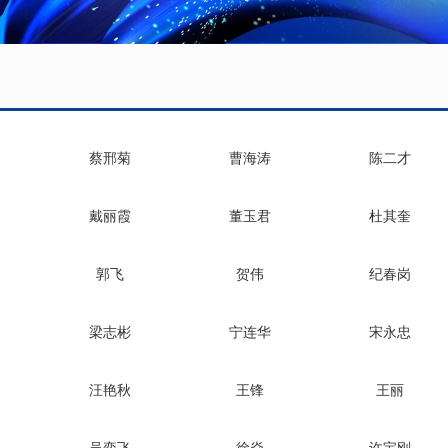
蔡邢菊
曹海涛
陈二才
戴丽霞
董玉君
杜其奎
郭飞
贺伟
纪春岗
梁志彬
宁连华
宋永忠
汪艳秋
王锋
王丽